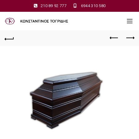
210 89 92 777
6944 310 580