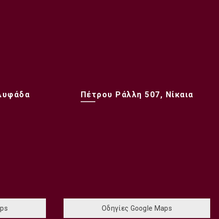
Γλυφάδα
Πέτρου Ράλλη 507, Νίκαια
aps
Οδηγίες Google Maps